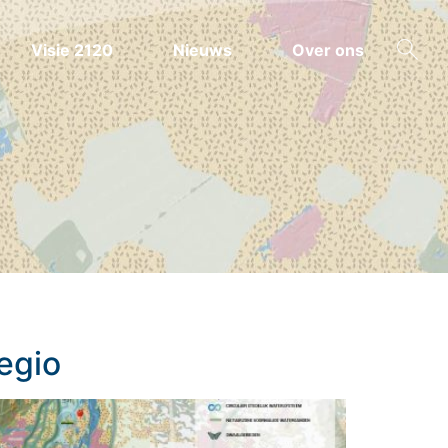
Visie 2120
Nieuws
Over ons
ZOEKEN
egio