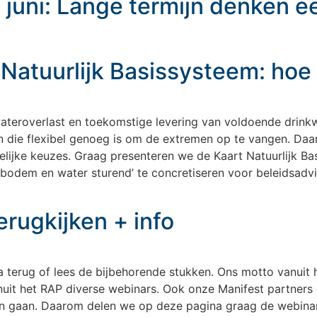
1 juni: Lange termijn denken 
 Natuurlijk Basissysteem: hoe
 wateroverlast en toekomstige levering van voldoende drinkw
en die flexibel genoeg is om de extremen op te vangen. Da
telijke keuzes. Graag presenteren we de Kaart Natuurlijk Ba
‘bodem en water sturend’ te concretiseren voor beleidsadvi
rugkijken + info
terug of lees de bijbehorende stukken. Ons motto vanuit h
nuit het RAP diverse webinars. Ook onze Manifest partners
aten gaan. Daarom delen we op deze pagina graag de webinar