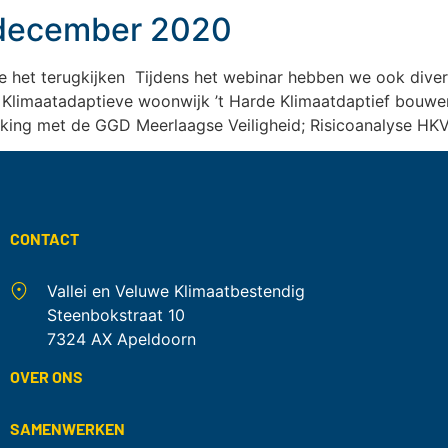
4 december 2020
e het terugkijken Tijdens het webinar hebben we ook diver
 Klimaatadaptieve woonwijk ’t Harde Klimaatdaptief bouwen
ng met de GGD Meerlaagse Veiligheid; Risicoanalyse HKV 
CONTACT
Vallei en Veluwe Klimaatbestendig
Steenbokstraat 10
7324 AX Apeldoorn
OVER ONS
SAMENWERKEN