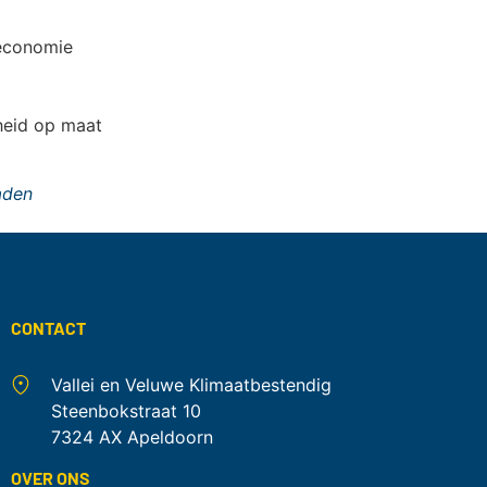
neconomie
rheid op maat
aden
CONTACT
Vallei en Veluwe Klimaatbestendig
Steenbokstraat 10
7324 AX Apeldoorn
OVER ONS