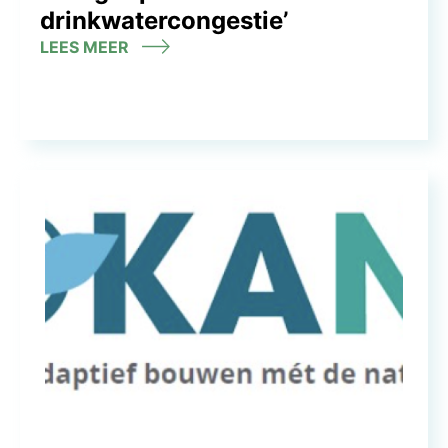
drinkwatercongestie’
LEES MEER