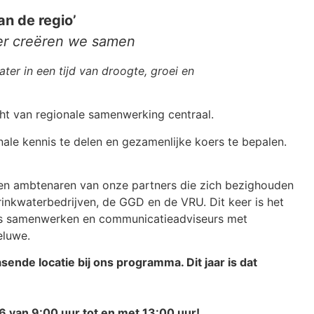
an de regio’
er creëren we samen
r in een tijd van droogte, groei en
cht van regionale samenwerking centraal.
onale kennis te delen en gezamenlijke koers te bepalen.
s en ambtenaren van onze partners die zich bezighouden
rinkwaterbedrijven, de GGD en de VRU. Dit keer is het
ens samenwerken en communicatieadviseurs met
 Veluwe.
ende locatie bij ons programma. Dit jaar is dat
 van 9:00 uur tot en met 13:00 uur!