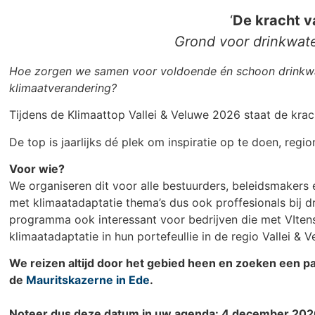
‘
De kracht v
Grond voor drinkwat
Hoe zorgen we samen voor voldoende én schoon drinkwate
klimaatverandering?
Tijdens de Klimaattop Vallei & Veluwe 2026 staat de kra
De top is jaarlijks dé plek om inspiratie op te doen, regi
Voor wie?
We organiseren dit voor alle bestuurders, beleidsmaker
met klimaatadaptatie thema’s dus ook proffesionals bij d
programma ook interessant voor bedrijven die met VIt
klimaatadaptatie in hun portefeullie in de regio Vallei &
We reizen altijd door het gebied heen en zoeken een pas
de
Mauritskazerne in Ede
.
Noteer dus deze datum in uw agenda: 4 december 2026