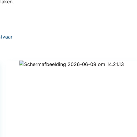
maken.
ntvaar