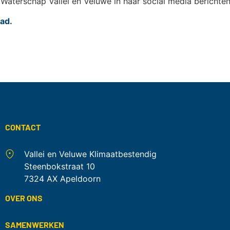
aterschap Vallei en Veluwe in haar social media berichten
ad.
CONTACT
Vallei en Veluwe Klimaatbestendig
Steenbokstraat 10
7324 AX Apeldoorn
OVER ONS
SAMENWERKEN