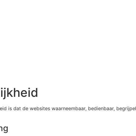
Home
Kennisbank
Atlas
ijkheid
heid is dat de websites waarneembaar, bedienbaar, begrijpeli
ng