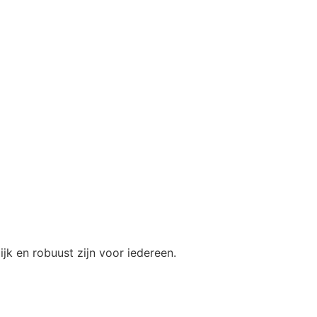
Visie 2120
Nieuws
Over ons
ZOEKEN
jk en robuust zijn voor iedereen.