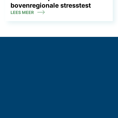
bovenregionale stresstest
LEES MEER